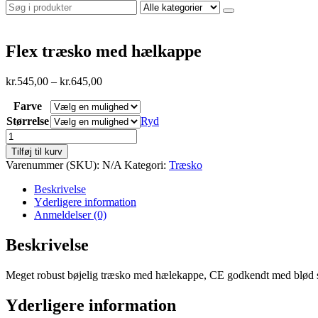
Flex træsko med hælkappe
Prisinterval:
kr.
545,00
–
kr.
645,00
kr.545,00
Farve
til
kr.645,00
Størrelse
Ryd
Flex
træsko
Tilføj til kurv
med
Varenummer (SKU):
N/A
Kategori:
Træsko
hælkappe
antal
Beskrivelse
Yderligere information
Anmeldelser (0)
Beskrivelse
Meget robust bøjelig træsko med hælekappe, CE godkendt med blød så
Yderligere information