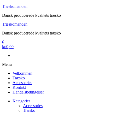
Videre
Træskomanden
til
Dansk producerede kvalitets træsko
indhold
Træskomanden
Dansk producerede kvalitets træsko
0
kr.0,00
Menu
Velkommen
Træsko
Accessories
Kontakt
Handelsbetingelser
Kategorier
Accessories
Træsko