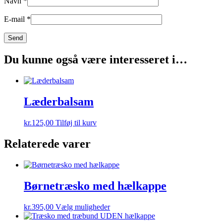
Navn
*
E-mail
*
Du kunne også være interesseret i…
Læderbalsam
kr.
125,00
Tilføj til kurv
Relaterede varer
Børnetræsko med hælkappe
Dette
kr.
395,00
Vælg muligheder
vare