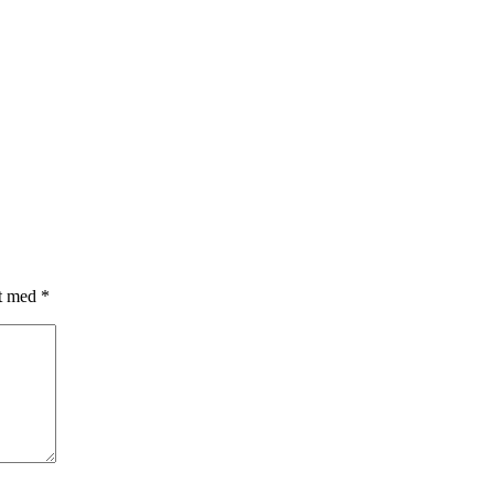
et med
*