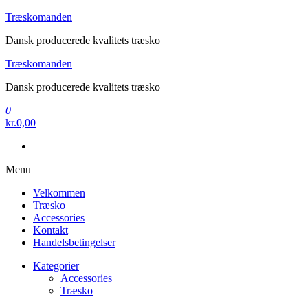
Videre
Træskomanden
til
Dansk producerede kvalitets træsko
indhold
Træskomanden
Dansk producerede kvalitets træsko
0
kr.0,00
Menu
Velkommen
Træsko
Accessories
Kontakt
Handelsbetingelser
Kategorier
Accessories
Træsko