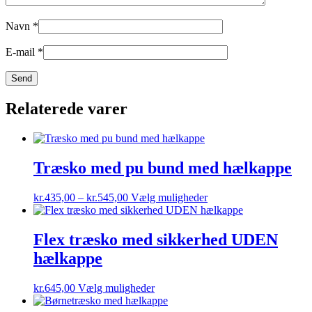
Navn
*
E-mail
*
Relaterede varer
Træsko med pu bund med hælkappe
Prisinterval:
Dette
kr.
435,00
–
kr.
545,00
Vælg muligheder
kr.435,00
vare
til
har
kr.545,00
flere
Flex træsko med sikkerhed UDEN
varianter.
hælkappe
Mulighederne
kan
vælges
Dette
kr.
645,00
Vælg muligheder
på
vare
varesiden