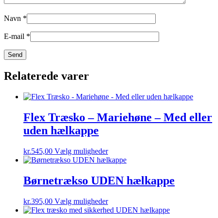
Navn
*
E-mail
*
Relaterede varer
Flex Træsko – Mariehøne – Med eller
uden hælkappe
Dette
kr.
545,00
Vælg muligheder
vare
har
flere
Børnetrækso UDEN hælkappe
varianter.
Mulighederne
Dette
kr.
395,00
Vælg muligheder
kan
vare
vælges