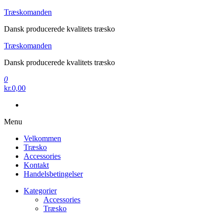
Videre
Træskomanden
til
Dansk producerede kvalitets træsko
indhold
Træskomanden
Dansk producerede kvalitets træsko
0
kr.0,00
Menu
Velkommen
Træsko
Accessories
Kontakt
Handelsbetingelser
Kategorier
Accessories
Træsko