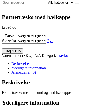
Børnetræsko med hælkappe
kr.
395,00
Farve
Størrelse
Ryd
Børnetræsko
med
Tilføj til kurv
hælkappe
Varenummer (SKU):
N/A
Kategori:
Træsko
antal
Beskrivelse
Yderligere information
Anmeldelser (0)
Beskrivelse
Børne træsko med træbund og med hælkappe.
Yderligere information