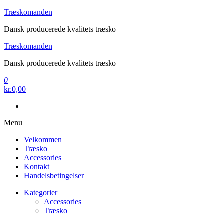
Videre
Træskomanden
til
Dansk producerede kvalitets træsko
indhold
Træskomanden
Dansk producerede kvalitets træsko
0
kr.0,00
Menu
Velkommen
Træsko
Accessories
Kontakt
Handelsbetingelser
Kategorier
Accessories
Træsko