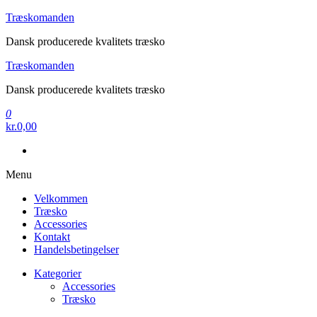
Videre
Træskomanden
til
Dansk producerede kvalitets træsko
indhold
Træskomanden
Dansk producerede kvalitets træsko
0
kr.0,00
Menu
Velkommen
Træsko
Accessories
Kontakt
Handelsbetingelser
Kategorier
Accessories
Træsko