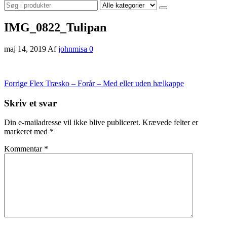
IMG_0822_Tulipan
maj 14, 2019
Af
johnmisa
0
Indlægsnavigation
Forrige
Forrige
Flex Træsko – Forår – Med eller uden hælkappe
indlæg
Skriv et svar
Din e-mailadresse vil ikke blive publiceret.
Krævede felter er
markeret med
*
Kommentar
*