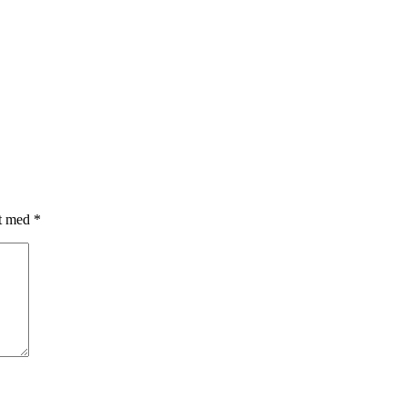
et med
*