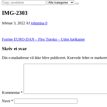
IMG-2303
februar 3, 2022
Af
johnmisa
0
Indlægsnavigation
Forrige
Forrige
EURO-DAN – Flex Træsko – Uden hælkappe
indlæg
Skriv et svar
Din e-mailadresse vil ikke blive publiceret.
Krævede felter er marker
Kommentar
*
Navn
*