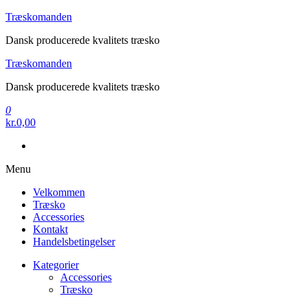
Videre
Træskomanden
til
Dansk producerede kvalitets træsko
indhold
Træskomanden
Dansk producerede kvalitets træsko
0
kr.0,00
Menu
Velkommen
Træsko
Accessories
Kontakt
Handelsbetingelser
Kategorier
Accessories
Træsko